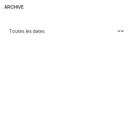
ARCHIVE
pour laisser un commentaire.
Se connecter
Conçu
pour les entreprises